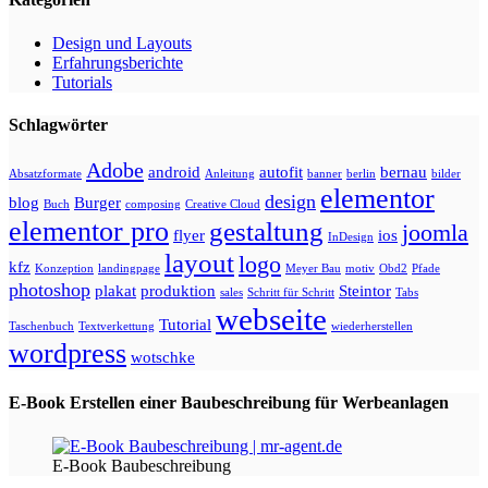
Design und Layouts
Erfahrungsberichte
Tutorials
Schlagwörter
Adobe
android
autofit
bernau
Absatzformate
Anleitung
banner
berlin
bilder
elementor
design
blog
Burger
Buch
composing
Creative Cloud
elementor pro
gestaltung
joomla
flyer
ios
InDesign
layout
logo
kfz
Konzeption
landingpage
Meyer Bau
motiv
Obd2
Pfade
photoshop
plakat
produktion
Steintor
sales
Schritt für Schritt
Tabs
webseite
Tutorial
Taschenbuch
Textverkettung
wiederherstellen
wordpress
wotschke
E-Book Erstellen einer Baubeschreibung für Werbeanlagen
E-Book Baubeschreibung