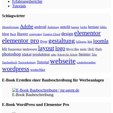
Erfahrungsberichte
Tutorials
Schlagwörter
Adobe
android
autofit
bernau
Absatzformate
Anleitung
banner
berlin
bilder
elementor
design
blog
Burger
Buch
composing
Creative Cloud
elementor pro
gestaltung
joomla
flyer
ios
InDesign
layout
logo
kfz
Konzeption
landingpage
Meyer Bau
motiv
Obd2
Pfade
photoshop
plakat
produktion
Steintor
sales
Schritt für Schritt
Tabs
webseite
Tutorial
Taschenbuch
Textverkettung
wiederherstellen
wordpress
wotschke
E-Book Erstellen einer Baubeschreibung für Werbeanlagen
E-Book Baubeschreibung
E-Book WordPress und Elementor Pro