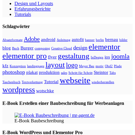
Design und Layouts
Erfahrungsberichte
Tutorials
Schlagwörter
Adobe
android
autofit
bernau
Absatzformate
Anleitung
banner
berlin
bilder
elementor
design
blog
Burger
Buch
composing
Creative Cloud
elementor pro
gestaltung
joomla
flyer
ios
InDesign
layout
logo
kfz
Konzeption
landingpage
Meyer Bau
motiv
Obd2
Pfade
photoshop
plakat
produktion
Steintor
sales
Schritt für Schritt
Tabs
webseite
Tutorial
Taschenbuch
Textverkettung
wiederherstellen
wordpress
wotschke
E-Book Erstellen einer Baubeschreibung für Werbeanlagen
E-Book Baubeschreibung
E-Book WordPress und Elementor Pro